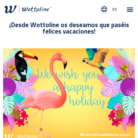
ES
SOBR
NUEST
¡Desde Wottoline os deseamos que paséis
felices vacaciones!