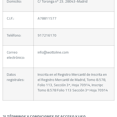
Domicilio:
C/ Toronga nº 23. 28043-Madrid
C.I.F.:
A78811577
Teléfono:
917216170
Correo
info@wottoline.com
electrónico:
Datos
Inscrita en el Registro Mercantil de Inscrita en
registrales:
el Registro Mercantil de Madrid, Tomo 8.578,
Folio 113, Sección 3ª, Hoja 70914, Inscripc
Tomo 8.578 Folio 113 Sección 3ª Hoja 70914
2) TÉRMINOS Y CONDICIONES DE ACCESO Y USO